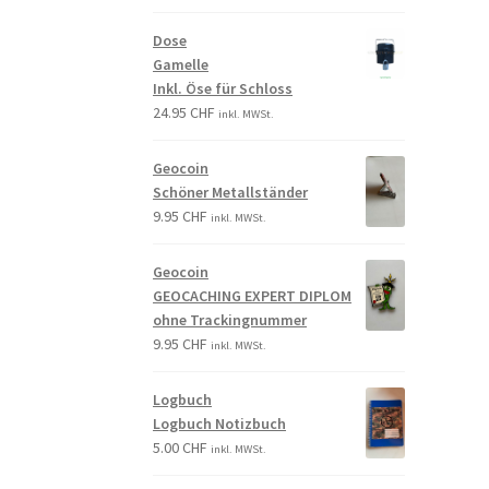
Dose
Gamelle
Inkl. Öse für Schloss
24.95
CHF
inkl. MWSt.
Geocoin
Schöner Metallständer
9.95
CHF
inkl. MWSt.
Geocoin
GEOCACHING EXPERT DIPLOM
ohne Trackingnummer
9.95
CHF
inkl. MWSt.
Logbuch
Logbuch Notizbuch
5.00
CHF
inkl. MWSt.