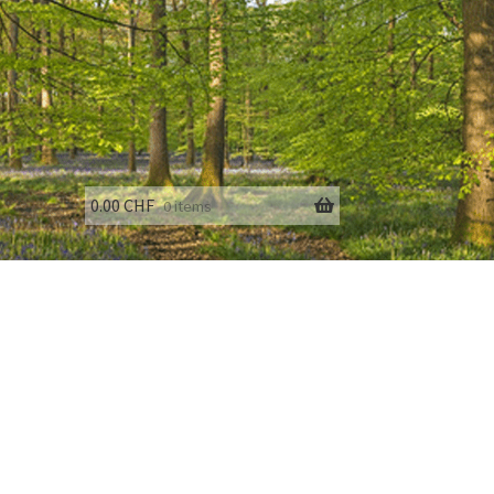
0.00
CHF
0 items
fo