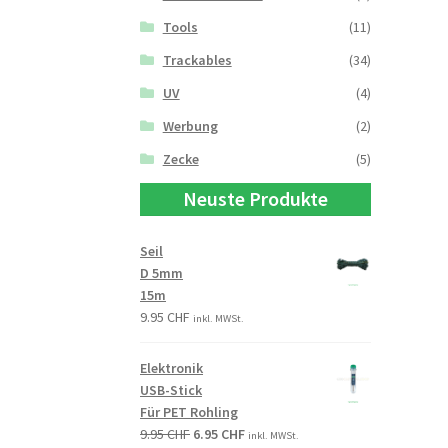
Tools
(11)
Trackables
(34)
UV
(4)
Werbung
(2)
Zecke
(5)
Neuste Produkte
Seil
D 5mm
15m
9.95
CHF
inkl. MWSt.
Elektronik
USB-Stick
Für PET Rohling
9.95
CHF
6.95
CHF
inkl. MWSt.