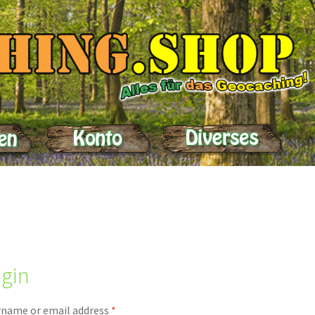
elle
Impressum
Kasse
Kontakt
Lieferung
Mein Konto
Produktein
gin
name or email address
*