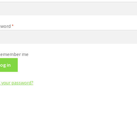
sword
*
Remember me
og in
 your password?