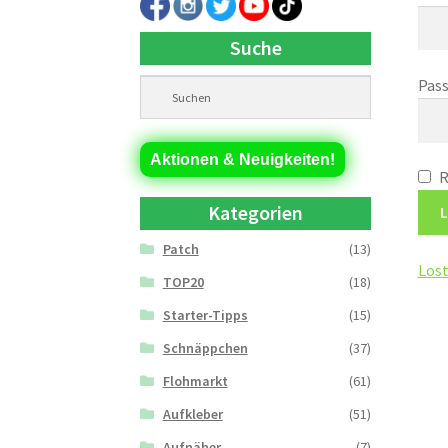
Suche
Pas
Aktionen & Neuigkeiten!
Kategorien
L
Patch
(13)
Lost
TOP20
(18)
Starter-Tipps
(15)
Schnäppchen
(37)
Flohmarkt
(61)
Aufkleber
(51)
Aufnäher
(7)