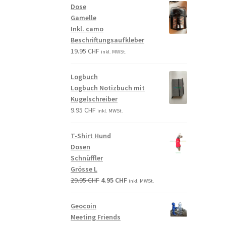
Dose
Gamelle
Inkl. camo
Beschriftungsaufkleber
19.95
CHF
inkl. MWSt.
Logbuch
Logbuch Notizbuch mit
Kugelschreiber
9.95
CHF
inkl. MWSt.
T-Shirt Hund
Dosen
Schnüffler
Grösse L
29.95
CHF
4.95
CHF
inkl. MWSt.
Geocoin
Meeting Friends