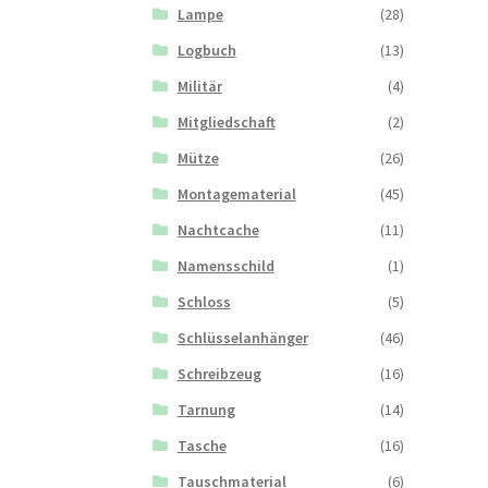
Lampe
(28)
Logbuch
(13)
Militär
(4)
Mitgliedschaft
(2)
Mütze
(26)
Montagematerial
(45)
Nachtcache
(11)
Namensschild
(1)
Schloss
(5)
Schlüsselanhänger
(46)
Schreibzeug
(16)
Tarnung
(14)
Tasche
(16)
Tauschmaterial
(6)