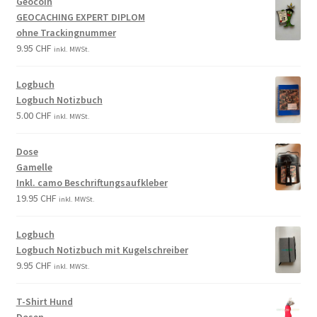
Geocoin
GEOCACHING EXPERT DIPLOM
ohne Trackingnummer
9.95
CHF
inkl. MWSt.
Logbuch
Logbuch Notizbuch
5.00
CHF
inkl. MWSt.
Dose
Gamelle
Inkl. camo Beschriftungsaufkleber
19.95
CHF
inkl. MWSt.
Logbuch
Logbuch Notizbuch mit Kugelschreiber
9.95
CHF
inkl. MWSt.
T-Shirt Hund