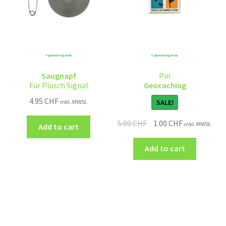
Saugnapf
Pin
Für Plüsch Signal
Geocaching
4.95
CHF
SALE!
inkl. MWSt.
5.00
CHF
1.00
CHF
inkl. MWSt.
Add to cart
Add to cart