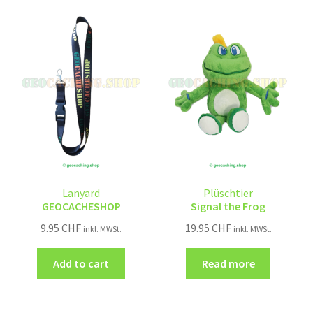
Lanyard
Plüschtier
GEOCACHESHOP
Signal the Frog
9.95
CHF
19.95
CHF
inkl. MWSt.
inkl. MWSt.
Add to cart
Read more