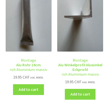
Montage
Montage
Alu Rohr 24cm
Alu Winkelprofil Aluwinkel
roh Aluminium massiv
Eckprofil
roh Aluminium massiv
19.95
CHF
inkl. MWSt.
19.95
CHF
inkl. MWSt.
Add to cart
Add to cart