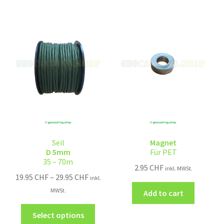
Seil
Magnet
D 5mm
Für PET
35 – 70m
2.95
CHF
inkl. MWSt.
19.95
CHF
–
29.95
CHF
inkl.
MWSt.
Add to cart
Select options