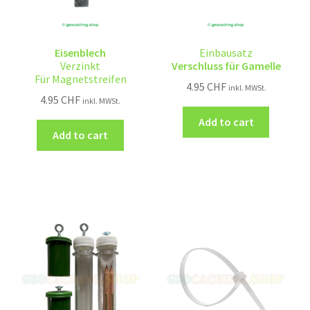
Eisenblech
Einbausatz
Verzinkt
Verschluss für Gamelle
Für Magnetstreifen
4.95
CHF
inkl. MWSt.
4.95
CHF
inkl. MWSt.
Add to cart
Add to cart