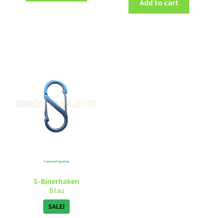
Add to cart
S-Binerhaken
Blau
SALE!