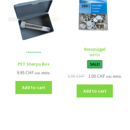
Reissnägel
weiss
PET Sherpa Box
SALE!
9.95
CHF
inkl. MWSt.
1.95
CHF
1.00
CHF
inkl. MWSt.
Add to cart
Add to cart