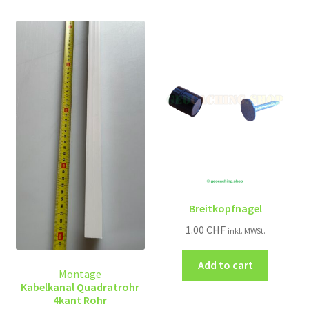
Breitkopfnagel
1.00
CHF
inkl. MWSt.
Add to cart
Montage
Kabelkanal Quadratrohr
4kant Rohr