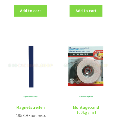
Add to cart
Add to cart
Magnetstreifen
Montageband
100kg / m !
4.95
CHF
inkl. MWSt.