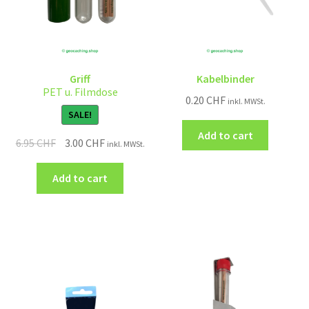
Griff
Kabelbinder
PET u. Filmdose
0.20
CHF
inkl. MWSt.
SALE!
Add to cart
6.95
CHF
3.00
CHF
inkl. MWSt.
Add to cart