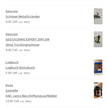
Geocoin
Schöner Metallständer
9.95
CHF
inkl. MWSt.
Geocoin
GEOCACHING EXPERT DIPLOM
ohne Trackingnummer
9.95
CHF
inkl. MWSt.
Logbuch
Logbuch Notizbuch
5.00
CHF
inkl. MWSt.
Dose
Gamelle
Inkl. camo Beschriftungsaufkleber
19.95
CHF
inkl. MWSt.