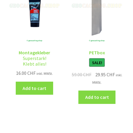
Montagekleber
PETbox
Superstark!
SALE!
Klebt alles!
16.00
CHF
inkl. MWSt.
59.00
CHF
29.95
CHF
inkl.
MWSt.
Add to cart
Add to cart