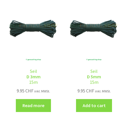
Seil
Seil
D 3mm
D 5mm
15m
15m
9.95
CHF
9.95
CHF
inkl. MWSt.
inkl. MWSt.
Read more
Add to cart