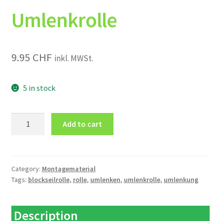
Umlenkrolle
9.95
CHF
inkl. MWSt.
5 in stock
Umlenkrolle
Add to cart
quantity
Category:
Montagematerial
Tags:
blockseilrolle
,
rolle
,
umlenken
,
umlenkrolle
,
umlenkung
Description