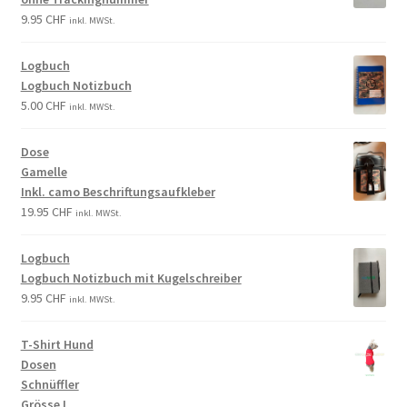
9.95
CHF
inkl. MWSt.
Logbuch
Logbuch Notizbuch
5.00
CHF
inkl. MWSt.
Dose
Gamelle
Inkl. camo Beschriftungsaufkleber
19.95
CHF
inkl. MWSt.
Logbuch
Logbuch Notizbuch mit Kugelschreiber
9.95
CHF
inkl. MWSt.
T-Shirt Hund
Dosen
Schnüffler
Grösse L