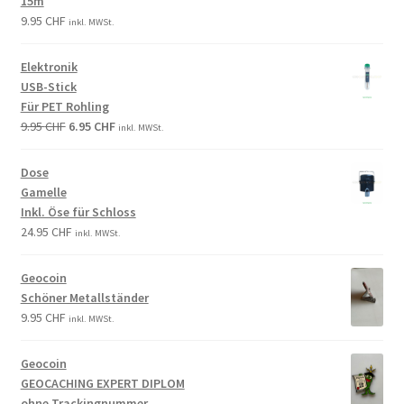
15m
9.95
CHF
inkl. MWSt.
Elektronik
USB-Stick
Für PET Rohling
9.95
CHF
6.95
CHF
inkl. MWSt.
Dose
Gamelle
Inkl. Öse für Schloss
24.95
CHF
inkl. MWSt.
Geocoin
Schöner Metallständer
9.95
CHF
inkl. MWSt.
Geocoin
GEOCACHING EXPERT DIPLOM
ohne Trackingnummer