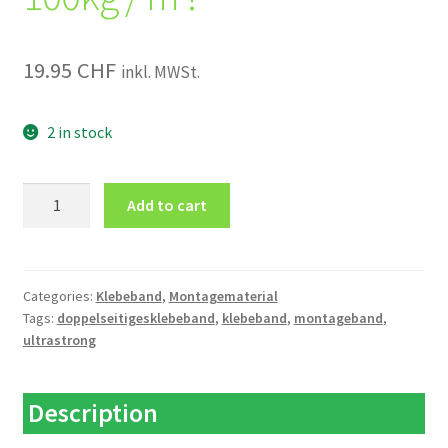
19.95
CHF
inkl. MWSt.
2 in stock
Montageband
Add to cart
100kg
/
m
!
Categories:
Klebeband
,
Montagematerial
Tags:
doppelseitigesklebeband
,
klebeband
,
montageband
,
quantity
ultrastrong
Description