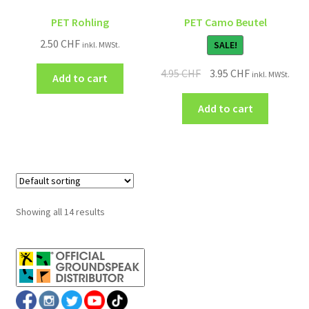
PET Rohling
PET Camo Beutel
2.50
CHF
SALE!
inkl. MWSt.
4.95
CHF
3.95
CHF
inkl. MWSt.
Add to cart
Add to cart
Showing all 14 results