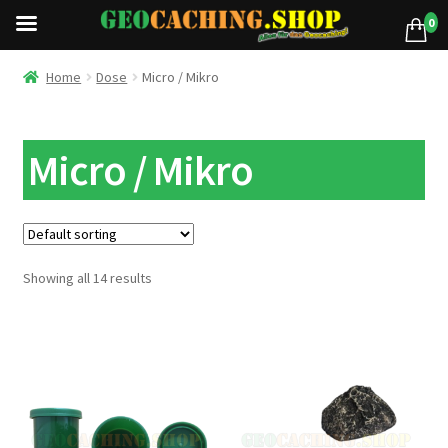
0
Home
Dose
Micro / Mikro
Micro / Mikro
Showing all 14 results