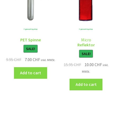
PET Spinne
Micro
Reflektor
SALE!
SALE!
9.95
CHF
7.00
CHF
inkl. MWSt.
15.95
CHF
10.00
CHF
inkl.
MWSt.
Add to cart
Add to cart