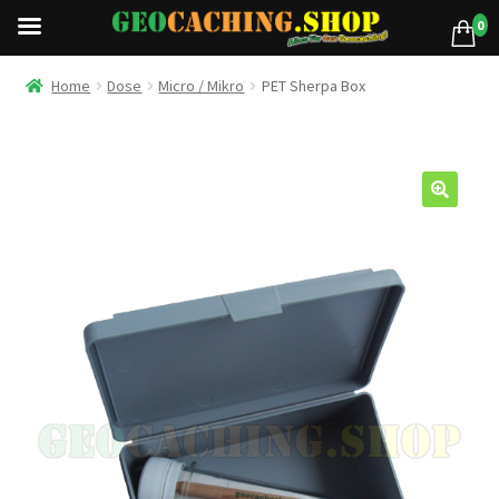
0
Home
Dose
Micro / Mikro
PET Sherpa Box
🔍