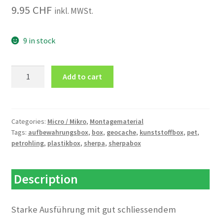
9.95
CHF
inkl. MWSt.
9 in stock
PET
Add to cart
Sherpa
Box
quantity
Categories:
Micro / Mikro
,
Montagematerial
Tags:
aufbewahrungsbox
,
box
,
geocache
,
kunststoffbox
,
pet
,
petrohling
,
plastikbox
,
sherpa
,
sherpabox
Description
Starke Ausführung mit gut schliessendem