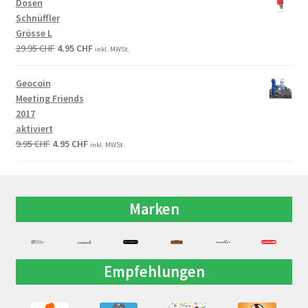
Dosen
Schnüffler
Grösse L
29.95
CHF
4.95
CHF
inkl. MWSt.
Geocoin
Meeting Friends
2017
aktiviert
9.95
CHF
4.95
CHF
inkl. MWSt.
Marken
Empfehlungen