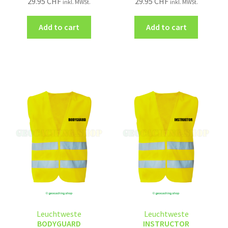
29.95
CHF
29.95
CHF
inkl. MWSt.
inkl. MWSt.
Add to cart
Add to cart
Leuchtweste
Leuchtweste
BODYGUARD
INSTRUCTOR