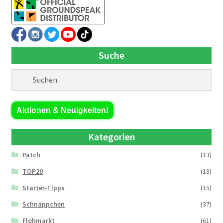
Suche
Aktionen & Neuigkeiten!
Kategorien
Patch
(13)
TOP20
(18)
Starter-Tipps
(15)
Schnäppchen
(37)
Flohmarkt
(61)