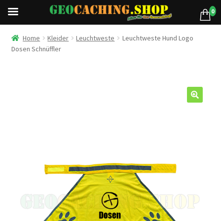
0
Home
Kleider
Leuchtweste
Leuchtweste Hund Logo
Dosen Schnüffler
🔍