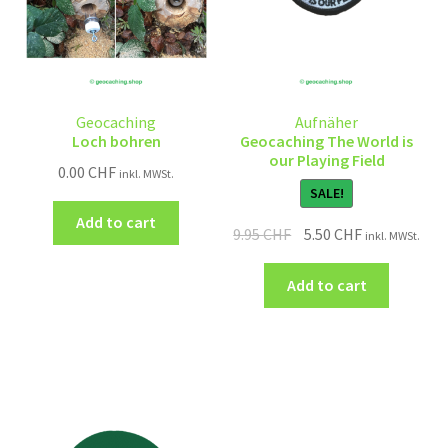
Geocaching
Aufnäher
Loch bohren
Geocaching The World is
our Playing Field
0.00
CHF
inkl. MWSt.
SALE!
Add to cart
9.95
CHF
5.50
CHF
inkl. MWSt.
Add to cart