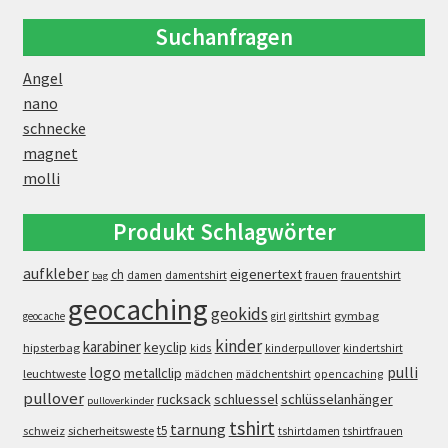
Suchanfragen
Angel
nano
schnecke
magnet
molli
Produkt Schlagwörter
aufkleber
eigenertext
ch
damen
damentshirt
frauen
frauentshirt
bag
geocaching
geokids
gymbag
geocache
girl
girltshirt
kinder
karabiner
keyclip
hipsterbag
kids
kinderpullover
kindertshirt
logo
pulli
metallclip
leuchtweste
opencaching
mädchen
mädchentshirt
pullover
rucksack
schluessel
schlüsselanhänger
pulloverkinder
tshirt
tarnung
t5
schweiz
sicherheitsweste
tshirtdamen
tshirtfrauen