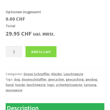
Optionen insgesamt
0.00 CHF
Total
29.95
CHF
inkl. MWSt.
Leuchtweste
Add to cart
Hund
Logo
Dosen
Schnüffler
Categories:
Dosen Schnüffler
,
Kleider
,
Leuchtweste
Tags:
dog
,
dosenschnüffler
,
geocacher
,
geocaching
,
geodog
,
quantity
hund
,
hunde
,
leuchtweste
,
logo
,
sicherheitsweste
,
tarnung
,
warnweste
Description