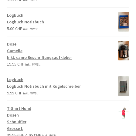
inkl. MWSt.
Logbuch
Logbuch Notizbuch
5.00
CHF
inkl. MWSt.
Dose
Gamelle
Inkl. camo Beschriftungsaufkleber
19.95
CHF
inkl. MWSt.
Logbuch
Logbuch Notizbuch mit Kugelschreiber
9.95
CHF
inkl. MWSt.
T-Shirt Hund
Dosen
Schnüffler
Grösse L
29.95
CHF
4.95
CHF
inkl. MWSt.