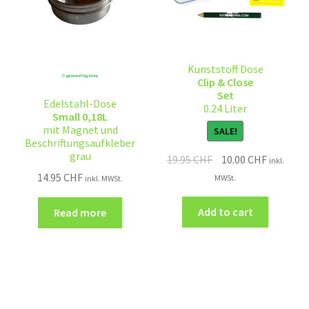
Kunststoff Dose
Clip & Close
Set
Edelstahl-Dose
0.24 Liter
Small 0,18L
mit Magnet und
SALE!
Beschriftungsaufkleber
grau
19.95
CHF
10.00
CHF
inkl.
14.95
CHF
MWSt.
inkl. MWSt.
Add to cart
Read more