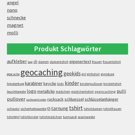
angel
nano
schnecke
magnet
molli
Produkt Schlagwörter
aufkleber
eigenertext
ch
damen
damentshirt
frauen
frauentshirt
bag
geocaching
geokids
gymbag
geocache
girl
girltshirt
kinder
karabiner
keyclip
hipsterbag
kids
kinderpullover
kindertshirt
logo
pulli
metallclip
leuchtweste
opencaching
mädchen
mädchentshirt
pullover
rucksack
schluessel
schlüsselanhänger
pulloverkinder
tshirt
tarnung
t5
schweiz
sicherheitsweste
tshirtdamen
tshirtfrauen
turnsack
warnweste
tshirtgirl
tshirtkinder
tshirtmädchen