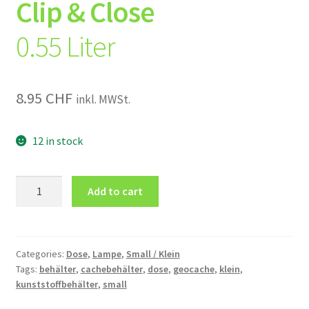
Clip & Close
0.55 Liter
8.95
CHF
inkl. MWSt.
12 in stock
Kunststoff
Add to cart
Dose
Clip
&
Close
Categories:
Dose
,
Lampe
,
Small / Klein
Tags:
behälter
,
cachebehälter
,
dose
,
geocache
,
klein
,
0.55
kunststoffbehälter
,
small
Liter
quantity