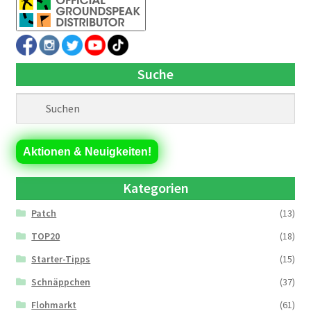
Suche
Aktionen & Neuigkeiten!
Kategorien
Patch
(13)
TOP20
(18)
Starter-Tipps
(15)
Schnäppchen
(37)
Flohmarkt
(61)