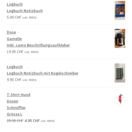
Logbuch
Logbuch Notizbuch
5.00
CHF
inkl. MWSt.
Dose
Gamelle
Inkl. camo Beschriftungsaufkleber
19.95
CHF
inkl. MWSt.
Logbuch
Logbuch Notizbuch mit Kugelschreiber
9.95
CHF
inkl. MWSt.
T-Shirt Hund
Dosen
Schnüffler
Grösse L
29.95
CHF
4.95
CHF
inkl. MWSt.