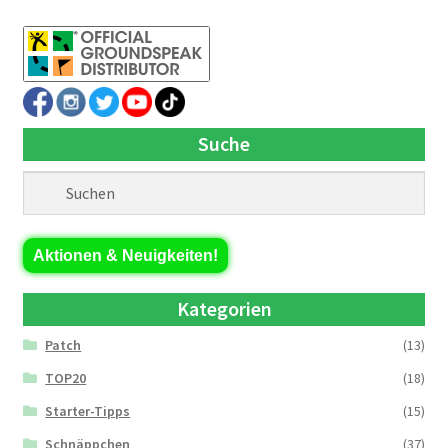
Suche
Aktionen & Neuigkeiten!
Kategorien
Patch
(13)
TOP20
(18)
Starter-Tipps
(15)
Schnäppchen
(37)