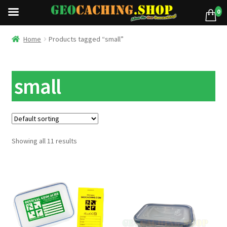
0
Home
Products tagged “small”
small
Showing all 11 results