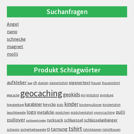
Suchanfragen
Angel
nano
schnecke
magnet
molli
Produkt Schlagwörter
aufkleber
eigenertext
ch
damen
damentshirt
frauen
frauentshirt
bag
geocaching
geokids
gymbag
geocache
girl
girltshirt
kinder
karabiner
keyclip
hipsterbag
kids
kinderpullover
kindertshirt
logo
pulli
metallclip
leuchtweste
opencaching
mädchen
mädchentshirt
pullover
rucksack
schluessel
schlüsselanhänger
pulloverkinder
tshirt
tarnung
t5
schweiz
sicherheitsweste
tshirtdamen
tshirtfrauen