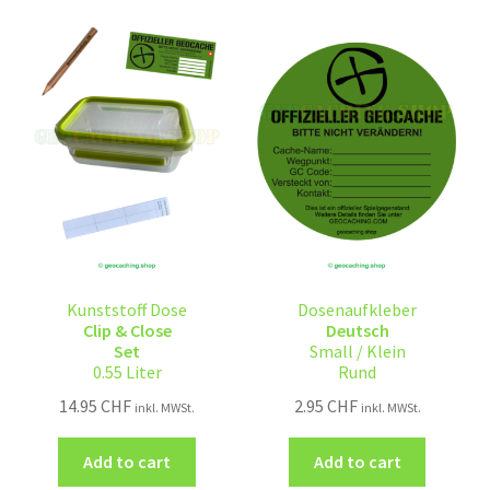
Kunststoff Dose
Dosenaufkleber
Clip & Close
Deutsch
Set
Small / Klein
0.55 Liter
Rund
14.95
CHF
2.95
CHF
inkl. MWSt.
inkl. MWSt.
Add to cart
Add to cart