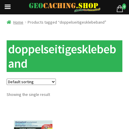
0
Home
Products tagged “doppelseitigesklebeband”
doppelseitigesklebeb
and
Showing the single result