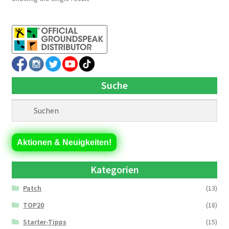
Suche
Aktionen & Neuigkeiten!
Kategorien
Patch
(13)
TOP20
(18)
Starter-Tipps
(15)