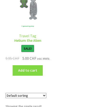
Travel Tag
Helium the Alien
SALE!
9.95
CHF
5.00
CHF
inkl. MWSt.
Add to cart
Showing the single result