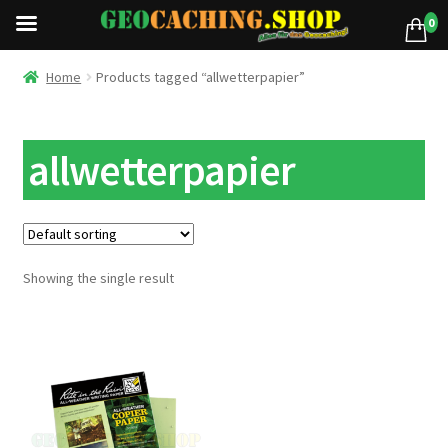
0
Home
Products tagged “allwetterpapier”
allwetterpapier
Showing the single result