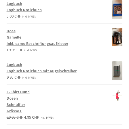
Logbuch
Logbuch Notizbuch
5.00
CHF
inkl. MWSt.
Dose
Gamelle
Inkl. camo Beschriftungsaufkleber
19.95
CHF
inkl. MWSt.
Logbuch
Logbuch Notizbuch mit Kugelschreiber
9.95
CHF
inkl. MWSt.
T-Shirt Hund
Dosen
Schnüffler
Grösse L
29.95
CHF
4.95
CHF
inkl. MWSt.