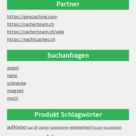
Partner
https://geocaching.com
https://cacherteam.ch
https://cacherteam.ch/wiki
https://nachtcaches.ch
Suchanfragen
angel
nano
schnecke
magnet
molli
Produkt Schlagwörter
aufkleber
eigenertext
ch
damen
damentshirt
frauen
frauentshirt
bag