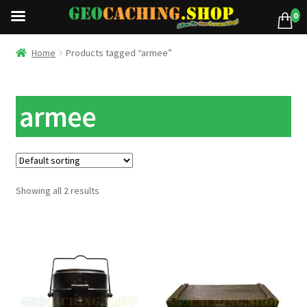
0
Home
Products tagged “armee”
armee
Showing all 2 results