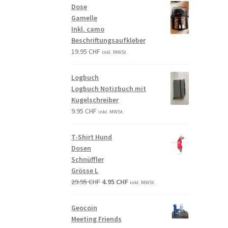
Dose
Gamelle
Inkl. camo
Beschriftungsaufkleber
19.95
CHF
inkl. MWSt.
Logbuch
Logbuch Notizbuch mit
Kugelschreiber
9.95
CHF
inkl. MWSt.
T-Shirt Hund
Dosen
Schnüffler
Grösse L
29.95
CHF
4.95
CHF
inkl. MWSt.
Geocoin
Meeting Friends