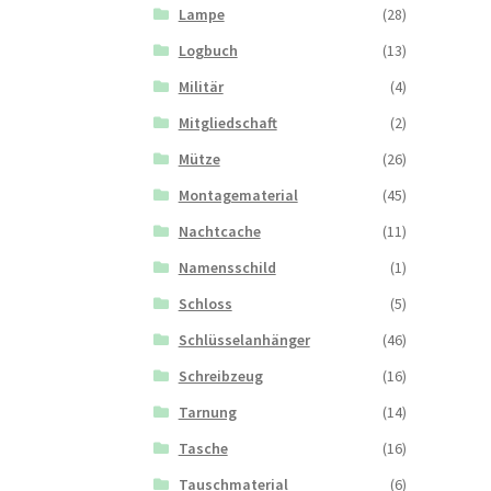
Lampe
(28)
Logbuch
(13)
Militär
(4)
Mitgliedschaft
(2)
Mütze
(26)
Montagematerial
(45)
Nachtcache
(11)
Namensschild
(1)
Schloss
(5)
Schlüsselanhänger
(46)
Schreibzeug
(16)
Tarnung
(14)
Tasche
(16)
Tauschmaterial
(6)