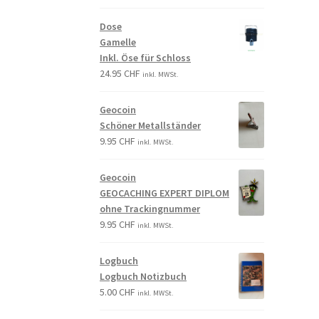
Dose
Gamelle
Inkl. Öse für Schloss
24.95
CHF
inkl. MWSt.
Geocoin
Schöner Metallständer
9.95
CHF
inkl. MWSt.
Geocoin
GEOCACHING EXPERT DIPLOM
ohne Trackingnummer
9.95
CHF
inkl. MWSt.
Logbuch
Logbuch Notizbuch
5.00
CHF
inkl. MWSt.