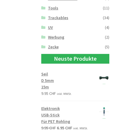
Tools
(11)
Trackables
(34)
UV
(4)
Werbung
(2)
Zecke
(5)
Neuste Produkte
Seil
D 5mm
15m
9.95
CHF
inkl. MWSt.
Elektronik
USB-Stick
Für PET Rohling
9.95
CHF
6.95
CHF
inkl. MWSt.