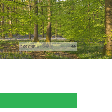
0.00
CHF
0 items
fo