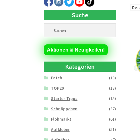
Suche
Aktionen & Neuigkeiten!
Kategorien
Patch
(13)
TOP20
(18)
Starter-Tipps
(15)
Schnäppchen
(37)
Flohmarkt
(61)
Aufkleber
(51)
Aufnäher
(7)