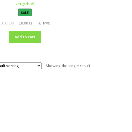
vergoldet
SALE!
19.95
CHF
10.00
CHF
inkl. MWSt.
Add to cart
Showing the single result