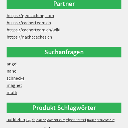
Partner
https://geocaching.com
https://cacherteam.ch
https://cacherteam.ch/wiki
https://nachtcaches.ch
Suchanfragen
angel
nano
schnecke
magnet
molli
Produkt Schlagwörter
aufkleber
eigenertext
ch
damen
damentshirt
frauen
frauentshirt
bag