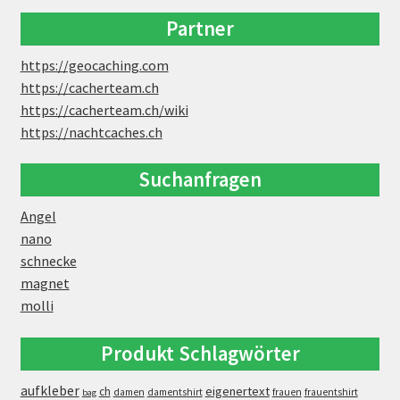
Partner
https://geocaching.com
https://cacherteam.ch
https://cacherteam.ch/wiki
https://nachtcaches.ch
Suchanfragen
Angel
nano
schnecke
magnet
molli
Produkt Schlagwörter
aufkleber
eigenertext
ch
damen
damentshirt
frauen
frauentshirt
bag