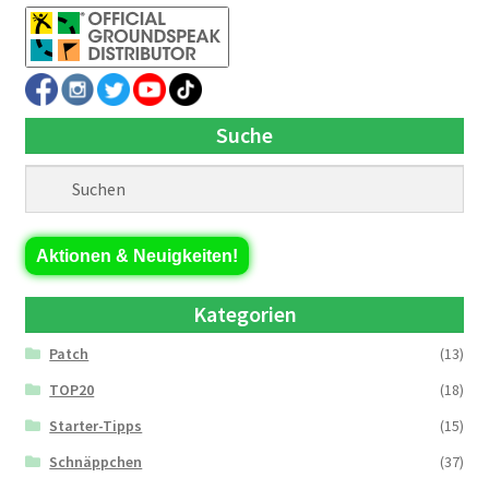
Suche
Aktionen & Neuigkeiten!
Kategorien
Patch
(13)
TOP20
(18)
Starter-Tipps
(15)
Schnäppchen
(37)