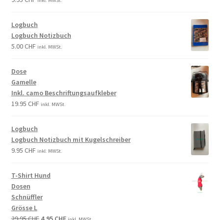
inkl. MWSt.
Logbuch
Logbuch Notizbuch
5.00
CHF
inkl. MWSt.
Dose
Gamelle
Inkl. camo Beschriftungsaufkleber
19.95
CHF
inkl. MWSt.
Logbuch
Logbuch Notizbuch mit Kugelschreiber
9.95
CHF
inkl. MWSt.
T-Shirt Hund
Dosen
Schnüffler
Grösse L
29.95
CHF
4.95
CHF
inkl. MWSt.