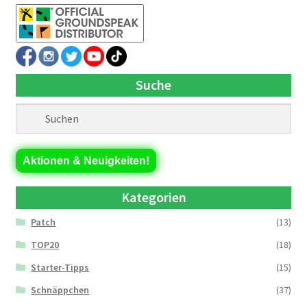
Suche
Aktionen & Neuigkeiten!
Kategorien
Patch
(13)
TOP20
(18)
Starter-Tipps
(15)
Schnäppchen
(37)