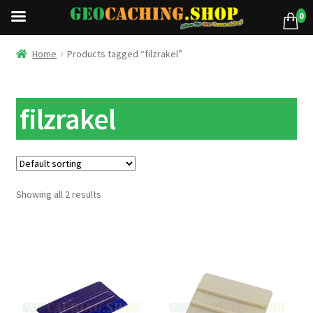
0
Home
Products tagged “filzrakel”
filzrakel
Showing all 2 results