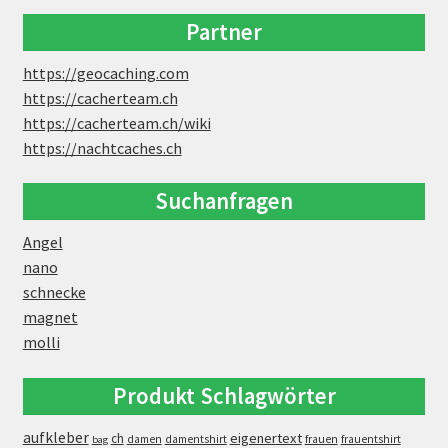
Partner
https://geocaching.com
https://cacherteam.ch
https://cacherteam.ch/wiki
https://nachtcaches.ch
Suchanfragen
Angel
nano
schnecke
magnet
molli
Produkt Schlagwörter
aufkleber
eigenertext
ch
damen
damentshirt
frauen
frauentshirt
bag