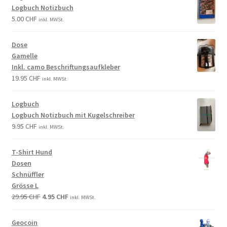
Logbuch Notizbuch
5.00
CHF
inkl. MWSt.
Dose
Gamelle
Inkl. camo Beschriftungsaufkleber
19.95
CHF
inkl. MWSt.
Logbuch
Logbuch Notizbuch mit Kugelschreiber
9.95
CHF
inkl. MWSt.
T-Shirt Hund
Dosen
Schnüffler
Grösse L
29.95
CHF
4.95
CHF
inkl. MWSt.
Geocoin