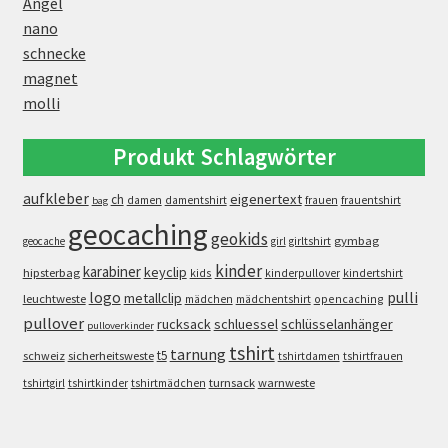
Angel
nano
schnecke
magnet
molli
Produkt Schlagwörter
aufkleber
eigenertext
ch
damen
damentshirt
frauen
frauentshirt
bag
geocaching
geokids
gymbag
geocache
girl
girltshirt
kinder
karabiner
keyclip
hipsterbag
kids
kinderpullover
kindertshirt
logo
pulli
metallclip
leuchtweste
opencaching
mädchen
mädchentshirt
pullover
rucksack
schluessel
schlüsselanhänger
pulloverkinder
tshirt
tarnung
t5
schweiz
sicherheitsweste
tshirtdamen
tshirtfrauen
turnsack
warnweste
tshirtgirl
tshirtkinder
tshirtmädchen