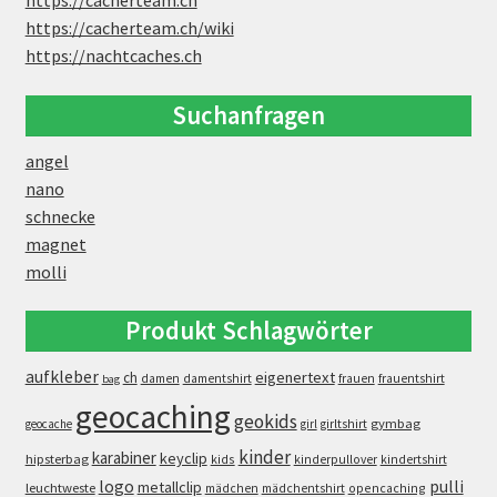
https://cacherteam.ch
https://cacherteam.ch/wiki
https://nachtcaches.ch
Suchanfragen
angel
nano
schnecke
magnet
molli
Produkt Schlagwörter
aufkleber
eigenertext
ch
damen
damentshirt
frauen
frauentshirt
bag
geocaching
geokids
gymbag
geocache
girl
girltshirt
kinder
karabiner
keyclip
hipsterbag
kids
kinderpullover
kindertshirt
logo
pulli
metallclip
leuchtweste
opencaching
mädchen
mädchentshirt