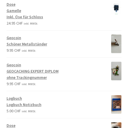
Dose
Gamelle
Inkl. Öse für Schloss
24.95
CHF
inkl. MWSt.
Geocoin
Schöner Metallständer
9.95
CHF
inkl. MWSt.
Geocoin
GEOCACHING EXPERT DIPLOM
ohne Trackingnummer
9.95
CHF
inkl. MWSt.
Logbuch
Logbuch Notizbuch
5.00
CHF
inkl. MWSt.
Dose