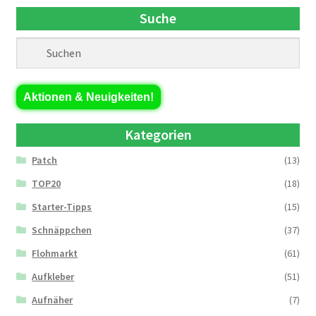
Suche
Aktionen & Neuigkeiten!
Kategorien
Patch
(13)
TOP20
(18)
Starter-Tipps
(15)
Schnäppchen
(37)
Flohmarkt
(61)
Aufkleber
(51)
Aufnäher
(7)