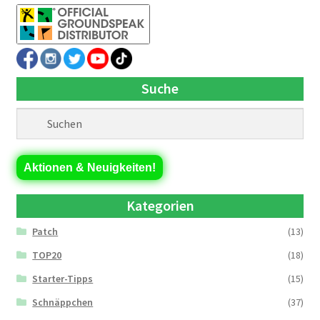
Suche
Aktionen & Neuigkeiten!
Kategorien
Patch
(13)
TOP20
(18)
Starter-Tipps
(15)
Schnäppchen
(37)