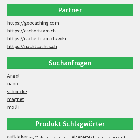
Partner
https://geocaching.com
https://cacherteam.ch
https://cacherteam.ch/wiki
https://nachtcaches.ch
Suchanfragen
Angel
nano
schnecke
magnet
molli
Produkt Schlagwörter
aufkleber
eigenertext
ch
damen
damentshirt
frauen
frauentshirt
bag