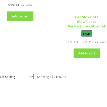
6.90
CHF
inkl. MWSt.
Add to cart
GeoGlowBots
Glow Cubes
8er Pack, Leuchtwürfel
SALE!
12.95
CHF
5.00
CHF
inkl. MWSt
Add to cart
Showing all 2 results