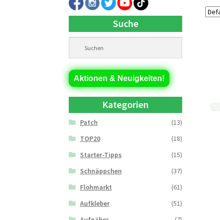
Suche
Aktionen & Neuigkeiten!
Kategorien
Patch
(13)
TOP20
(18)
Starter-Tipps
(15)
Schnäppchen
(37)
Flohmarkt
(61)
Aufkleber
(51)
Aufnäher
(7)