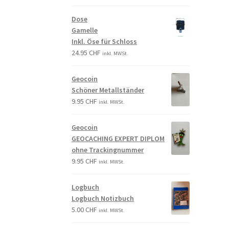
Dose
Gamelle
Inkl. Öse für Schloss
24.95
CHF
inkl. MWSt.
Geocoin
Schöner Metallständer
9.95
CHF
inkl. MWSt.
Geocoin
GEOCACHING EXPERT DIPLOM
ohne Trackingnummer
9.95
CHF
inkl. MWSt.
Logbuch
Logbuch Notizbuch
5.00
CHF
inkl. MWSt.