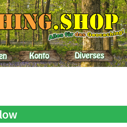
elle
Impressum
Kasse
Kontakt
Lieferung
Mein Konto
Produktein
low