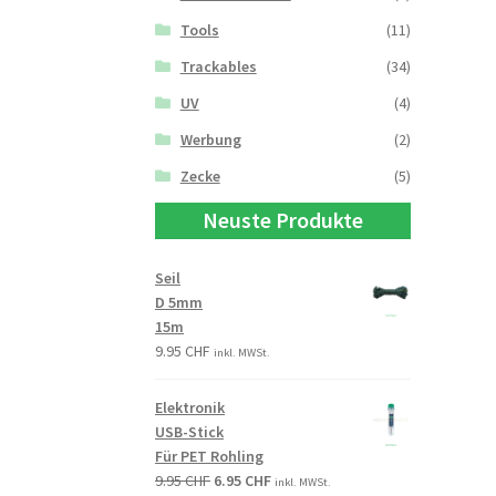
Tools
(11)
Trackables
(34)
UV
(4)
Werbung
(2)
Zecke
(5)
Neuste Produkte
Seil
D 5mm
15m
9.95
CHF
inkl. MWSt.
Elektronik
USB-Stick
Für PET Rohling
9.95
CHF
6.95
CHF
inkl. MWSt.