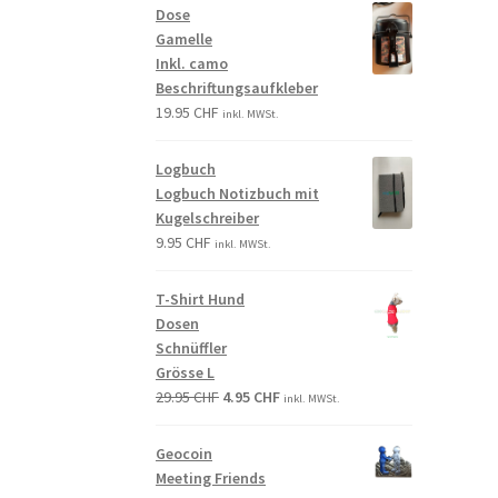
Dose
Gamelle
Inkl. camo
Beschriftungsaufkleber
19.95
CHF
inkl. MWSt.
Logbuch
Logbuch Notizbuch mit
Kugelschreiber
9.95
CHF
inkl. MWSt.
T-Shirt Hund
Dosen
Schnüffler
Grösse L
29.95
CHF
4.95
CHF
inkl. MWSt.
Geocoin
Meeting Friends