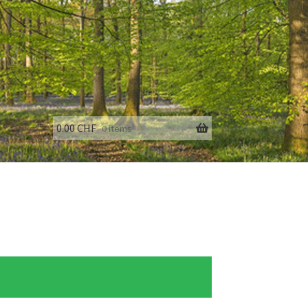
0.00
CHF
0 items
fo