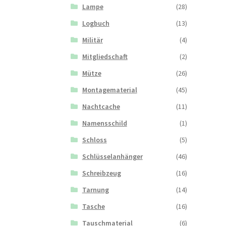
Lampe
(28)
Logbuch
(13)
Militär
(4)
Mitgliedschaft
(2)
Mütze
(26)
Montagematerial
(45)
Nachtcache
(11)
Namensschild
(1)
Schloss
(5)
Schlüsselanhänger
(46)
Schreibzeug
(16)
Tarnung
(14)
Tasche
(16)
Tauschmaterial
(6)