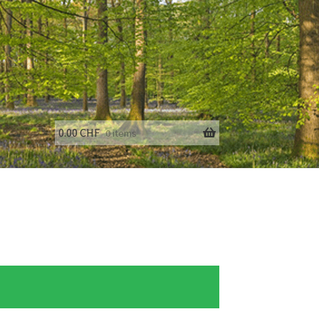
0.00
CHF
0 items
fo