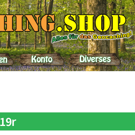
elle
Impressum
Kasse
Kontakt
Lieferung
Mein Konto
Produktein
19r