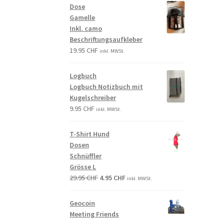
Dose
Gamelle
Inkl. camo
Beschriftungsaufkleber
19.95
CHF
inkl. MWSt.
Logbuch
Logbuch Notizbuch mit
Kugelschreiber
9.95
CHF
inkl. MWSt.
T-Shirt Hund
Dosen
Schnüffler
Grösse L
29.95
CHF
4.95
CHF
inkl. MWSt.
Geocoin
Meeting Friends