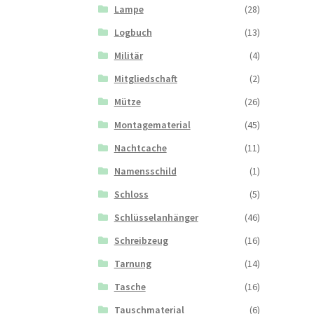
Lampe
(28)
Logbuch
(13)
Militär
(4)
Mitgliedschaft
(2)
Mütze
(26)
Montagematerial
(45)
Nachtcache
(11)
Namensschild
(1)
Schloss
(5)
Schlüsselanhänger
(46)
Schreibzeug
(16)
Tarnung
(14)
Tasche
(16)
Tauschmaterial
(6)