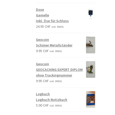
Dose
Gamelle
Inkl. Öse für Schloss
24.95
CHF
inkl. MWSt.
Geocoin
Schöner Metallständer
9.95
CHF
inkl. MWSt.
Geocoin
GEOCACHING EXPERT DIPLOM
ohne Trackingnummer
9.95
CHF
inkl. MWSt.
Logbuch
Logbuch Notizbuch
5.00
CHF
inkl. MWSt.