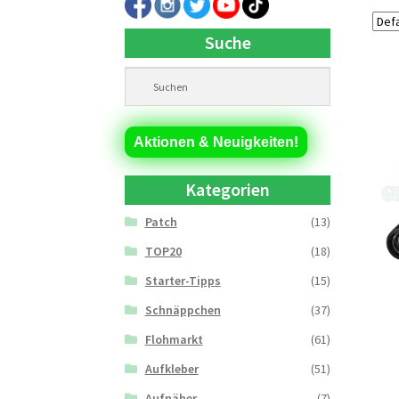
Suche
Aktionen & Neuigkeiten!
Kategorien
Patch
(13)
TOP20
(18)
Starter-Tipps
(15)
Schnäppchen
(37)
Flohmarkt
(61)
Aufkleber
(51)
Aufnäher
(7)