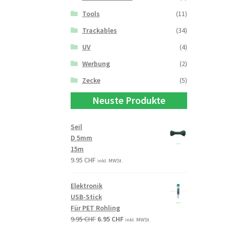
Tools
(11)
Trackables
(34)
UV
(4)
Werbung
(2)
Zecke
(5)
Neuste Produkte
Seil
D 5mm
15m
9.95
CHF
inkl. MWSt.
Elektronik
USB-Stick
Für PET Rohling
9.95
CHF
6.95
CHF
inkl. MWSt.