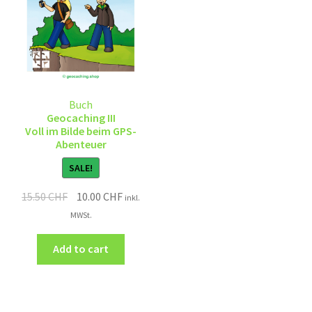
Buch
Geocaching III
Voll im Bilde beim GPS-
Abenteuer
SALE!
15.50
CHF
10.00
CHF
inkl.
MWSt.
Add to cart