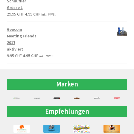
Schnüffler
Grösse L
29.95
CHF
4.95
CHF
inkl. MWSt.
Geocoin
Meeting Friends
2017
aktiviert
9.95
CHF
4.95
CHF
inkl. MWSt.
Marken
Empfehlungen