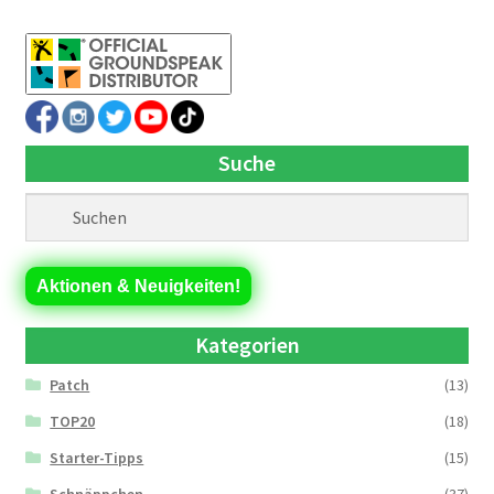
Suche
Aktionen & Neuigkeiten!
Kategorien
Patch
(13)
TOP20
(18)
Starter-Tipps
(15)
Schnäppchen
(37)