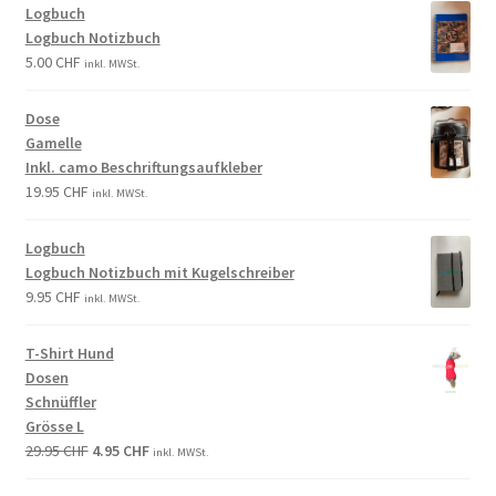
Logbuch
Logbuch Notizbuch
5.00
CHF
inkl. MWSt.
Dose
Gamelle
Inkl. camo Beschriftungsaufkleber
19.95
CHF
inkl. MWSt.
Logbuch
Logbuch Notizbuch mit Kugelschreiber
9.95
CHF
inkl. MWSt.
T-Shirt Hund
Dosen
Schnüffler
Grösse L
29.95
CHF
4.95
CHF
inkl. MWSt.