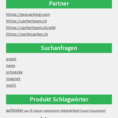
Partner
https://geocaching.com
https://cacherteam.ch
https://cacherteam.ch/wiki
https://nachtcaches.ch
Suchanfragen
angel
nano
schnecke
magnet
molli
Produkt Schlagwörter
aufkleber
eigenertext
ch
damen
damentshirt
frauen
frauentshirt
bag