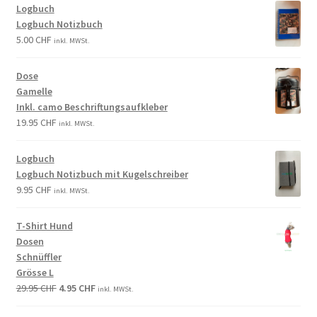
Logbuch
Logbuch Notizbuch
5.00
CHF
inkl. MWSt.
Dose
Gamelle
Inkl. camo Beschriftungsaufkleber
19.95
CHF
inkl. MWSt.
Logbuch
Logbuch Notizbuch mit Kugelschreiber
9.95
CHF
inkl. MWSt.
T-Shirt Hund
Dosen
Schnüffler
Grösse L
29.95
CHF
4.95
CHF
inkl. MWSt.