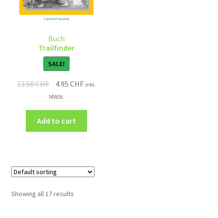
Buch
Trailfinder
SALE!
13.50
CHF
4.95
CHF
inkl.
MWSt.
Add to cart
Showing all 17 results