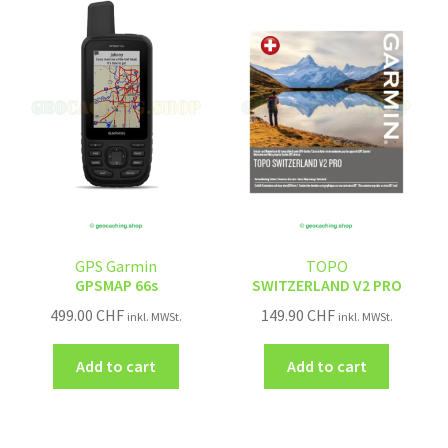
GPS Garmin
TOPO
GPSMAP 66s
SWITZERLAND V2 PRO
499.00
CHF
149.90
CHF
inkl. MWSt.
inkl. MWSt.
Add to cart
Add to cart