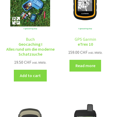
Buch
GPS Garmin
Geocaching I
eTrex 10
Alles rund um die moderne
159.00
CHF
inkl. MWSt.
Schatzsuche
19.50
CHF
inkl. MWSt.
Read more
Add to cart