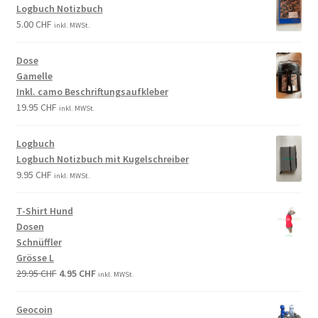
Logbuch Notizbuch
5.00
CHF
inkl. MWSt.
Dose
Gamelle
Inkl. camo Beschriftungsaufkleber
19.95
CHF
inkl. MWSt.
Logbuch
Logbuch Notizbuch mit Kugelschreiber
9.95
CHF
inkl. MWSt.
T-Shirt Hund
Dosen
Schnüffler
Grösse L
29.95
CHF
4.95
CHF
inkl. MWSt.
Geocoin