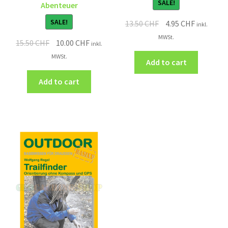
SALE!
Abenteuer
SALE!
13.50
CHF
4.95
CHF
inkl.
MWSt.
15.50
CHF
10.00
CHF
inkl.
MWSt.
Add to cart
Add to cart