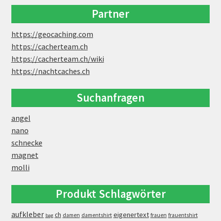
Partner
https://geocaching.com
https://cacherteam.ch
https://cacherteam.ch/wiki
https://nachtcaches.ch
Suchanfragen
angel
nano
schnecke
magnet
molli
Produkt Schlagwörter
aufkleber
eigenertext
ch
damen
damentshirt
frauen
frauentshirt
bag