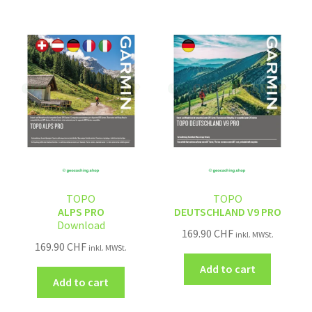
TOPO
TOPO
ALPS PRO
DEUTSCHLAND V9 PRO
Download
169.90
CHF
inkl. MWSt.
169.90
CHF
inkl. MWSt.
Add to cart
Add to cart