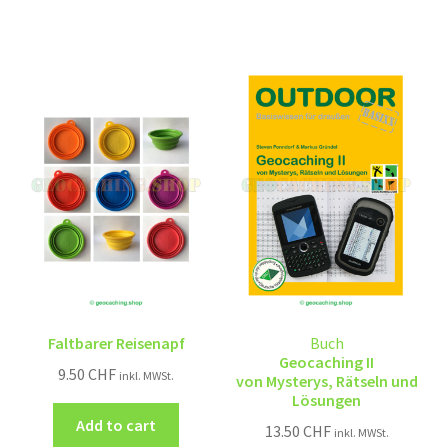
Faltbarer Reisenapf
Buch
Geocaching II
9.50
CHF
inkl. MWSt.
von Mysterys, Rätseln und
Lösungen
Add to cart
13.50
CHF
inkl. MWSt.