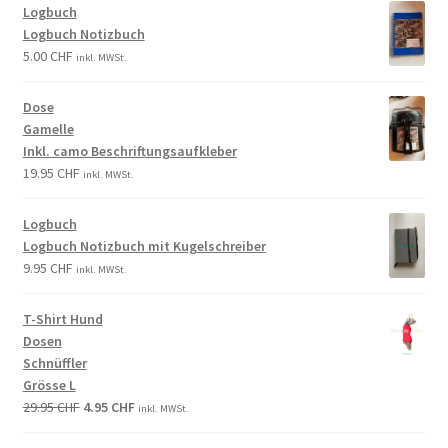
Logbuch
Logbuch Notizbuch
5.00
CHF
inkl. MWSt.
Dose
Gamelle
Inkl. camo Beschriftungsaufkleber
19.95
CHF
inkl. MWSt.
Logbuch
Logbuch Notizbuch mit Kugelschreiber
9.95
CHF
inkl. MWSt.
T-Shirt Hund
Dosen
Schnüffler
Grösse L
29.95
CHF
4.95
CHF
inkl. MWSt.