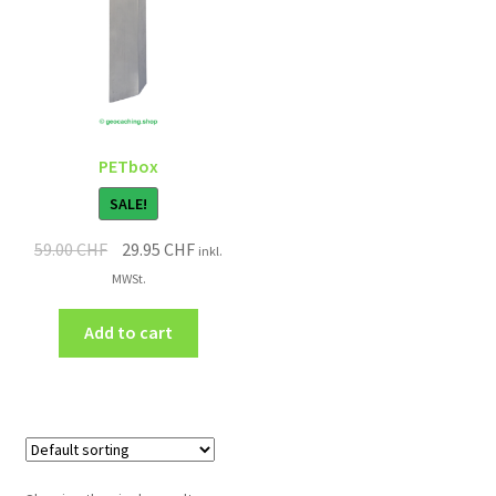
PETbox
SALE!
59.00
CHF
29.95
CHF
inkl.
MWSt.
Add to cart