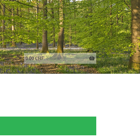
0.00
CHF
0 items
fo