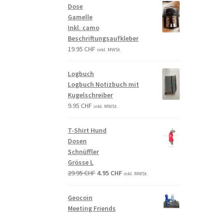
Dose
Gamelle
Inkl. camo
Beschriftungsaufkleber
19.95
CHF
inkl. MWSt.
Logbuch
Logbuch Notizbuch mit
Kugelschreiber
9.95
CHF
inkl. MWSt.
T-Shirt Hund
Dosen
Schnüffler
Grösse L
29.95
CHF
4.95
CHF
inkl. MWSt.
Geocoin
Meeting Friends