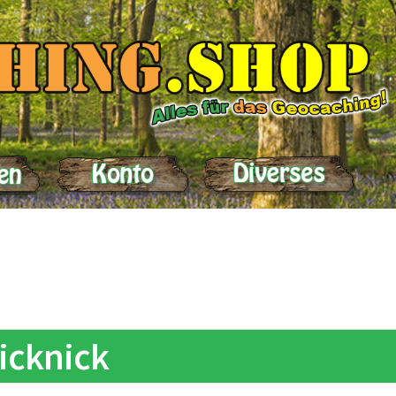
elle
Impressum
Kasse
Kontakt
Lieferung
Mein Konto
Produktein
icknick