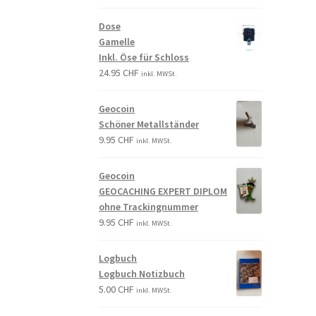
Dose
Gamelle
Inkl. Öse für Schloss
24.95
CHF
inkl. MWSt.
Geocoin
Schöner Metallständer
9.95
CHF
inkl. MWSt.
Geocoin
GEOCACHING EXPERT DIPLOM
ohne Trackingnummer
9.95
CHF
inkl. MWSt.
Logbuch
Logbuch Notizbuch
5.00
CHF
inkl. MWSt.