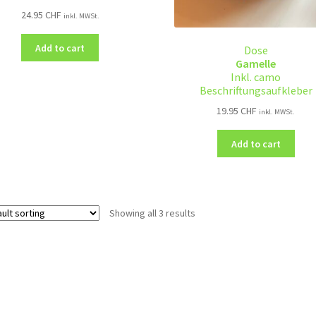
24.95
CHF
inkl. MWSt.
Add to cart
Dose
Gamelle
Inkl. camo
Beschriftungsaufkleber
19.95
CHF
inkl. MWSt.
Add to cart
Showing all 3 results