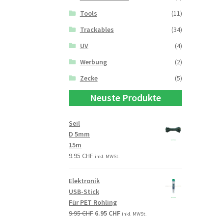
Tools
(11)
Trackables
(34)
UV
(4)
Werbung
(2)
Zecke
(5)
Neuste Produkte
Seil
D 5mm
15m
9.95
CHF
inkl. MWSt.
Elektronik
USB-Stick
Für PET Rohling
9.95
CHF
6.95
CHF
inkl. MWSt.