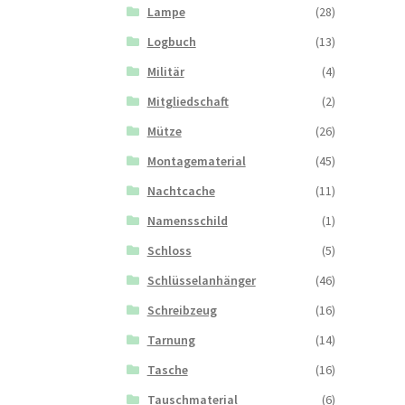
Lampe
(28)
Logbuch
(13)
Militär
(4)
Mitgliedschaft
(2)
Mütze
(26)
Montagematerial
(45)
Nachtcache
(11)
Namensschild
(1)
Schloss
(5)
Schlüsselanhänger
(46)
Schreibzeug
(16)
Tarnung
(14)
Tasche
(16)
Tauschmaterial
(6)