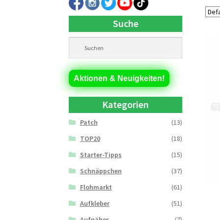
Suche
Aktionen & Neuigkeiten!
Kategorien
Patch
(13)
TOP20
(18)
Starter-Tipps
(15)
Schnäppchen
(37)
Flohmarkt
(61)
Aufkleber
(51)
Aufnäher
(7)