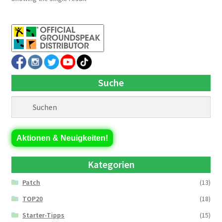
Suche
Aktionen & Neuigkeiten!
Kategorien
Patch
(13)
TOP20
(18)
Starter-Tipps
(15)