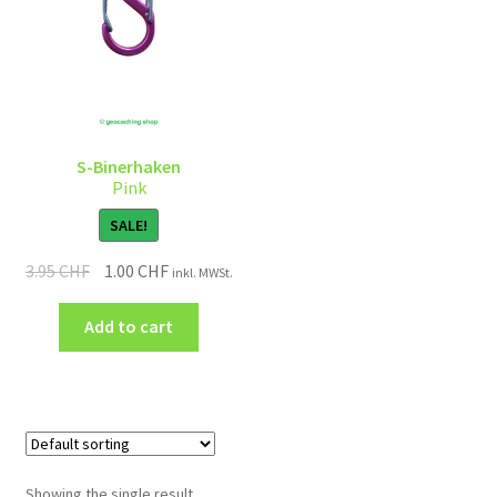
S-Binerhaken
Pink
SALE!
3.95
CHF
1.00
CHF
inkl. MWSt.
Add to cart
Showing the single result