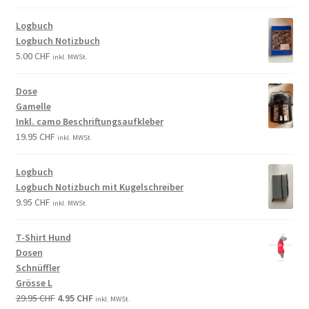
Logbuch
Logbuch Notizbuch
5.00
CHF
inkl. MWSt.
Dose
Gamelle
Inkl. camo Beschriftungsaufkleber
19.95
CHF
inkl. MWSt.
Logbuch
Logbuch Notizbuch mit Kugelschreiber
9.95
CHF
inkl. MWSt.
T-Shirt Hund
Dosen
Schnüffler
Grösse L
29.95
CHF
4.95
CHF
inkl. MWSt.