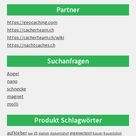
Partner
https://geocaching.com
https://cacherteam.ch
https://cacherteam.ch/wiki
https://nachtcaches.ch
Suchanfragen
Angel
nano
schnecke
magnet
molli
Produkt Schlagwörter
aufkleber
eigenertext
ch
damen
damentshirt
frauen
frauentshirt
bag