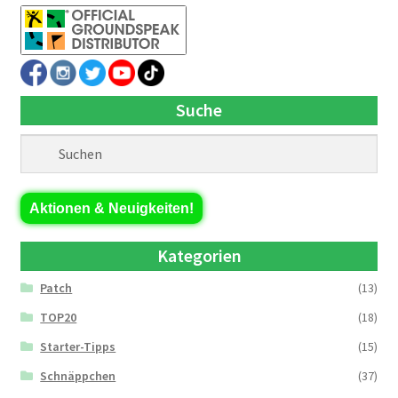
Suche
Aktionen & Neuigkeiten!
Kategorien
Patch
(13)
TOP20
(18)
Starter-Tipps
(15)
Schnäppchen
(37)