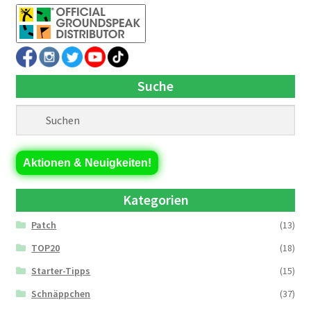
Suche
Aktionen & Neuigkeiten!
Kategorien
Patch
(13)
TOP20
(18)
Starter-Tipps
(15)
Schnäppchen
(37)