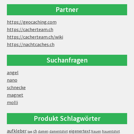
Partner
https://geocaching.com
https://cacherteam.ch
https://cacherteam.ch/wiki
https://nachtcaches.ch
Suchanfragen
angel
nano
schnecke
magnet
molli
Produkt Schlagwörter
aufkleber
eigenertext
ch
damen
damentshirt
frauen
frauentshirt
bag