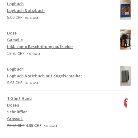
Logbuch
Logbuch Notizbuch
5.00
CHF
inkl. MWSt.
Dose
Gamelle
Inkl. camo Beschriftungsaufkleber
19.95
CHF
inkl. MWSt.
Logbuch
Logbuch Notizbuch mit Kugelschreiber
9.95
CHF
inkl. MWSt.
T-Shirt Hund
Dosen
Schnüffler
Grösse L
29.95
CHF
4.95
CHF
inkl. MWSt.