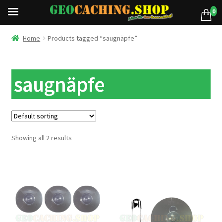
0
Home
Products tagged “saugnäpfe”
saugnäpfe
Showing all 2 results