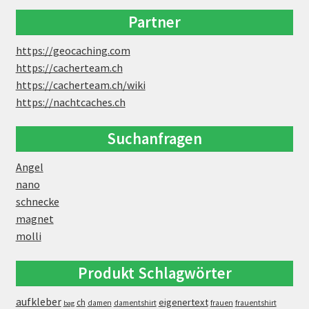
Partner
https://geocaching.com
https://cacherteam.ch
https://cacherteam.ch/wiki
https://nachtcaches.ch
Suchanfragen
Angel
nano
schnecke
magnet
molli
Produkt Schlagwörter
aufkleber
eigenertext
ch
damen
damentshirt
frauen
frauentshirt
bag