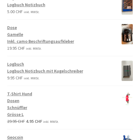
Logbuch Notizbuch
5.00
CHF
inkl. MWSt.
Dose
Gamelle
Inkl. camo Beschriftungsaufkleber
19.95
CHF
inkl. MWSt.
Logbuch
Logbuch Notizbuch mit Kugelschreiber
9.95
CHF
inkl. MWSt.
T-Shirt Hund
Dosen
Schnüffler
Grösse L
29.95
CHF
4.95
CHF
inkl. MWSt.
Geocoin