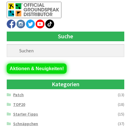
Suche
Aktionen & Neuigkeiten!
Kategorien
Patch
(13)
TOP20
(18)
Starter-Tipps
(15)
Schnäppchen
(37)