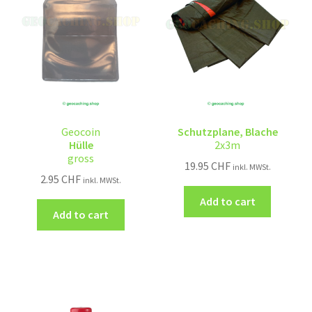
Geocoin
Schutzplane, Blache
Hülle
2x3m
gross
19.95
CHF
inkl. MWSt.
2.95
CHF
inkl. MWSt.
Add to cart
Add to cart