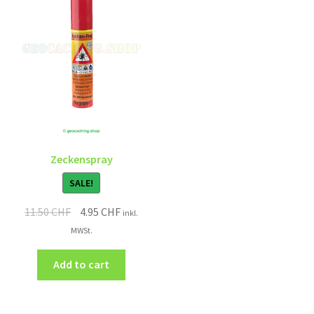
Zeckenspray
SALE!
11.50
CHF
4.95
CHF
inkl.
MWSt.
Add to cart