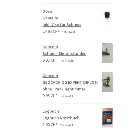
Dose
Gamelle
Inkl. Öse für Schloss
24.95
CHF
inkl. MWSt.
Geocoin
Schöner Metallständer
9.95
CHF
inkl. MWSt.
Geocoin
GEOCACHING EXPERT DIPLOM
ohne Trackingnummer
9.95
CHF
inkl. MWSt.
Logbuch
Logbuch Notizbuch
5.00
CHF
inkl. MWSt.