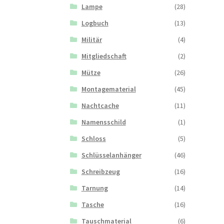
Lampe
(28)
Logbuch
(13)
Militär
(4)
Mitgliedschaft
(2)
Mütze
(26)
Montagematerial
(45)
Nachtcache
(11)
Namensschild
(1)
Schloss
(5)
Schlüsselanhänger
(46)
Schreibzeug
(16)
Tarnung
(14)
Tasche
(16)
Tauschmaterial
(6)