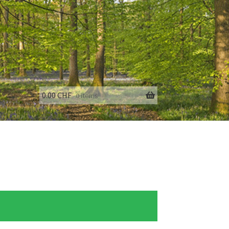
0.00
CHF
0 items
fo