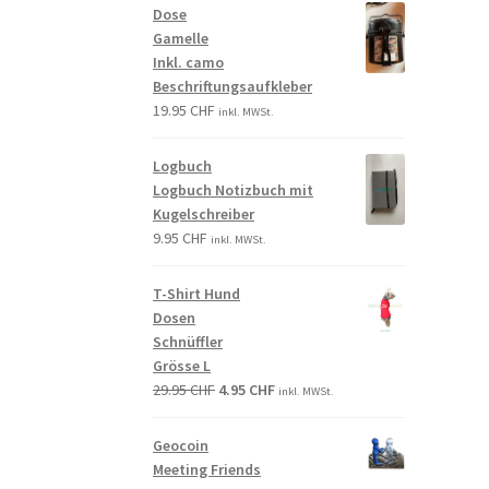
Dose
Gamelle
Inkl. camo
Beschriftungsaufkleber
19.95
CHF
inkl. MWSt.
Logbuch
Logbuch Notizbuch mit
Kugelschreiber
9.95
CHF
inkl. MWSt.
T-Shirt Hund
Dosen
Schnüffler
Grösse L
29.95
CHF
4.95
CHF
inkl. MWSt.
Geocoin
Meeting Friends