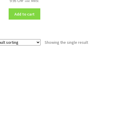
9.95
CHF
inkl. MWSt.
Add to cart
Showing the single result