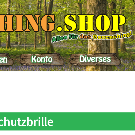
elle
Impressum
Kasse
Kontakt
Lieferung
Mein Konto
Produktein
chutzbrille