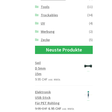
Tools
(11)
Trackables
(34)
UV
(4)
Werbung
(2)
Zecke
(5)
Neuste Produkte
Seil
D 5mm
15m
9.95
CHF
inkl. MWSt.
Elektronik
USB-Stick
Für PET Rohling
9.95
CHF
6.95
CHF
inkl. MWSt.