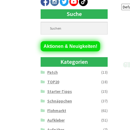
Suche
Aktionen & Neuigkeiten!
Kategorien
Patch
(13)
TOP20
(18)
Starter-Tipps
(15)
Schnäppchen
(37)
Flohmarkt
(61)
Aufkleber
(51)
Aufnäher
(7)