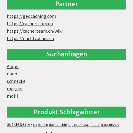
Partner
https://geocaching.com
https://cacherteam.ch
https://cacherteam.ch/wiki
https://nachtcaches.ch
Suchanfragen
Angel
nano
schnecke
magnet
molli
Produkt Schlagwörter
aufkleber
eigenertext
ch
damen
damentshirt
frauen
frauentshirt
bag