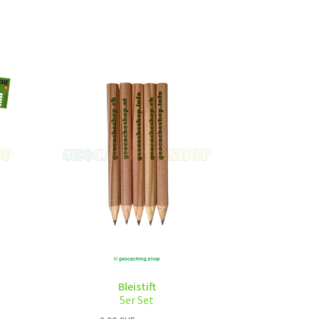
Bleistift
5er Set