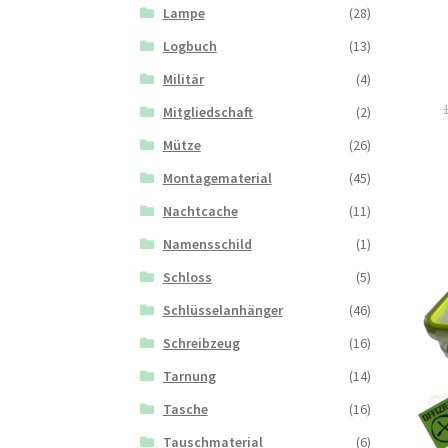
Lampe
(28)
Logbuch
(13)
Militär
(4)
Mitgliedschaft
(2)
Mütze
(26)
Montagematerial
(45)
Nachtcache
(11)
Namensschild
(1)
Schloss
(5)
Schlüsselanhänger
(46)
Schreibzeug
(16)
Tarnung
(14)
Tasche
(16)
Tauschmaterial
(6)