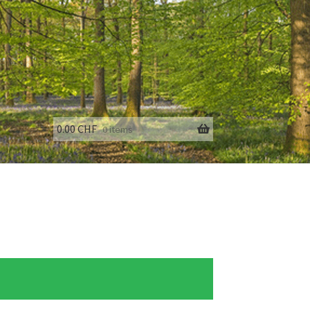
0.00
CHF
0 items
fo