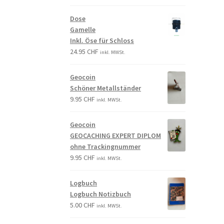
Dose
Gamelle
Inkl. Öse für Schloss
24.95
CHF
inkl. MWSt.
Geocoin
Schöner Metallständer
9.95
CHF
inkl. MWSt.
Geocoin
GEOCACHING EXPERT DIPLOM
ohne Trackingnummer
9.95
CHF
inkl. MWSt.
Logbuch
Logbuch Notizbuch
5.00
CHF
inkl. MWSt.