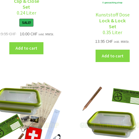
Clip & Close
Set
0.24 Liter
Kunststoff Dose
Lock & Lock
SALE!
Set
0.35 Liter
19.95
CHF
10.00
CHF
inkl. MWSt.
13.95
CHF
inkl. MWSt.
Add to cart
Add to cart