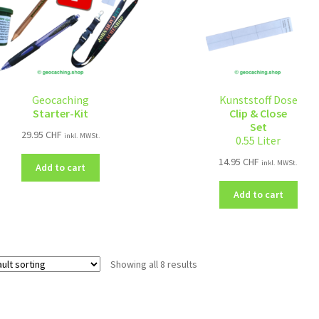
Geocaching
Kunststoff Dose
Starter-Kit
Clip & Close
Set
29.95
CHF
inkl. MWSt.
0.55 Liter
14.95
CHF
inkl. MWSt.
Add to cart
Add to cart
Showing all 8 results