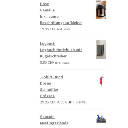
Dose
Gamelle
Inkl. camo
Beschriftungsaufkleber
19.95
CHF
inkl. MWSt.
Logbuch
Logbuch Notizbuch mit
Kugelschreiber
9.95
CHF
inkl. MWSt.
T-Shirt Hund
Dosen
Schnüffler
Grösse L
29.95
CHF
4.95
CHF
inkl. MWSt.
Geocoin
Meeting Friends