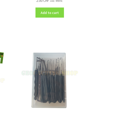
2.00
CHF
inkl. MWSt.
Add to cart