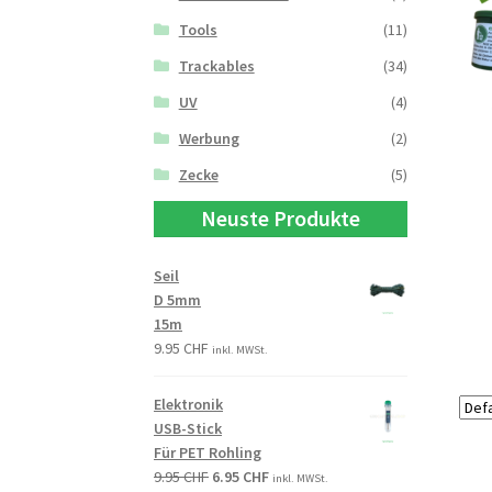
Tools
(11)
Trackables
(34)
UV
(4)
Werbung
(2)
Zecke
(5)
Neuste Produkte
Seil
D 5mm
15m
9.95
CHF
inkl. MWSt.
Elektronik
USB-Stick
Für PET Rohling
9.95
CHF
6.95
CHF
inkl. MWSt.