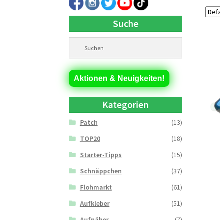
Suche
Aktionen & Neuigkeiten!
Kategorien
Patch
(13)
TOP20
(18)
Starter-Tipps
(15)
Schnäppchen
(37)
Flohmarkt
(61)
Aufkleber
(51)
Aufnäher
(7)