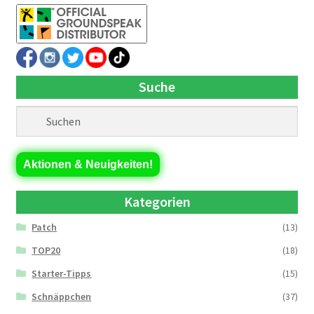
Suche
Aktionen & Neuigkeiten!
Kategorien
Patch
(13)
TOP20
(18)
Starter-Tipps
(15)
Schnäppchen
(37)