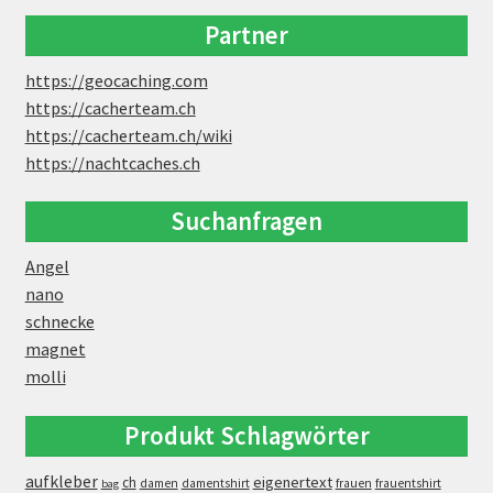
Partner
https://geocaching.com
https://cacherteam.ch
https://cacherteam.ch/wiki
https://nachtcaches.ch
Suchanfragen
Angel
nano
schnecke
magnet
molli
Produkt Schlagwörter
aufkleber
eigenertext
ch
damen
damentshirt
frauen
frauentshirt
bag