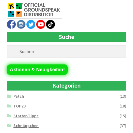
Suche
Aktionen & Neuigkeiten!
Kategorien
Patch
(13)
TOP20
(18)
Starter-Tipps
(15)
Schnäppchen
(37)