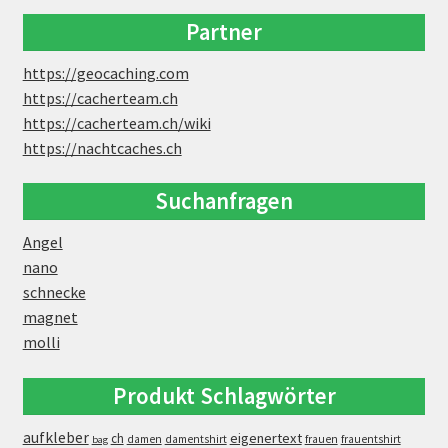
Partner
https://geocaching.com
https://cacherteam.ch
https://cacherteam.ch/wiki
https://nachtcaches.ch
Suchanfragen
Angel
nano
schnecke
magnet
molli
Produkt Schlagwörter
aufkleber
eigenertext
ch
damen
damentshirt
frauen
frauentshirt
bag