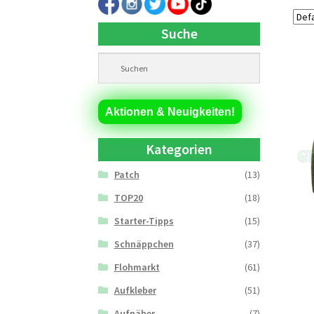
Suche
Aktionen & Neuigkeiten!
Kategorien
Patch
(13)
TOP20
(18)
Starter-Tipps
(15)
Schnäppchen
(37)
Flohmarkt
(61)
Aufkleber
(51)
Aufnäher
(7)