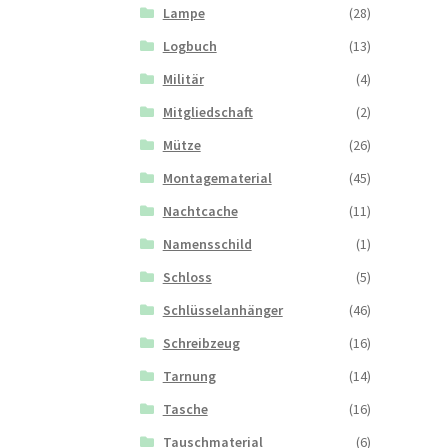
Lampe
(28)
Logbuch
(13)
Militär
(4)
Mitgliedschaft
(2)
Mütze
(26)
Montagematerial
(45)
Nachtcache
(11)
Namensschild
(1)
Schloss
(5)
Schlüsselanhänger
(46)
Schreibzeug
(16)
Tarnung
(14)
Tasche
(16)
Tauschmaterial
(6)