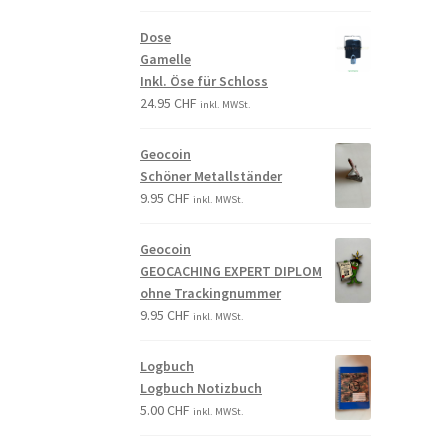
Dose
Gamelle
Inkl. Öse für Schloss
24.95
CHF
inkl. MWSt.
Geocoin
Schöner Metallständer
9.95
CHF
inkl. MWSt.
Geocoin
GEOCACHING EXPERT DIPLOM
ohne Trackingnummer
9.95
CHF
inkl. MWSt.
Logbuch
Logbuch Notizbuch
5.00
CHF
inkl. MWSt.