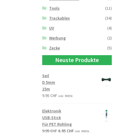
Tools
(11)
Trackables
(34)
UV
(4)
Werbung
(2)
Zecke
(5)
Neuste Produkte
Seil
D 5mm
15m
9.95
CHF
inkl. MWSt.
Elektronik
USB-Stick
Für PET Rohling
9.95
CHF
6.95
CHF
inkl. MWSt.