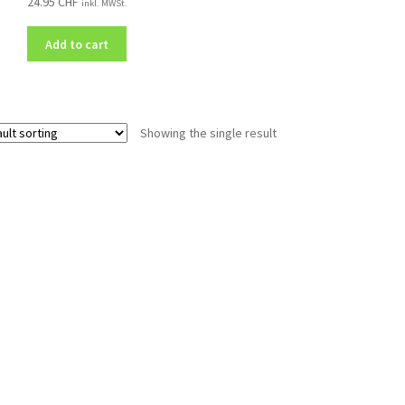
24.95
CHF
inkl. MWSt.
Add to cart
Showing the single result