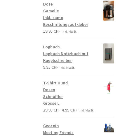
Dose
Gamelle
Inkl. camo
Beschriftungsaufkleber
19.95
CHF
inkl. MWSt.
Logbuch
Logbuch Notizbuch mit
Kugelschreiber
9.95
CHF
inkl. MWSt.
T-Shirt Hund
Dosen
Schnüffler
Grösse L
29.95
CHF
4.95
CHF
inkl. MWSt.
Geocoin
Meeting Friends