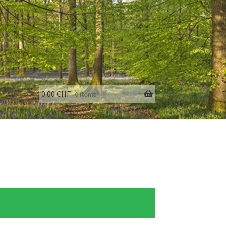
0.00
CHF
0 items
fo