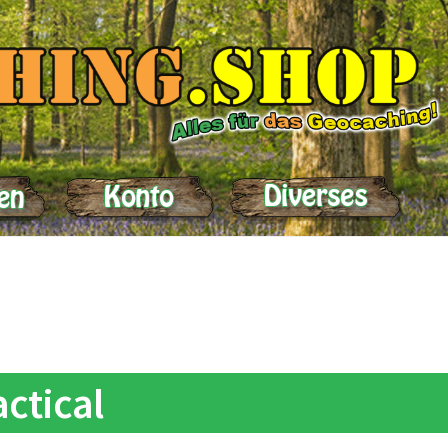
elle
Impressum
Kasse
Kontakt
Lieferung
Mein Konto
Produktein
actical