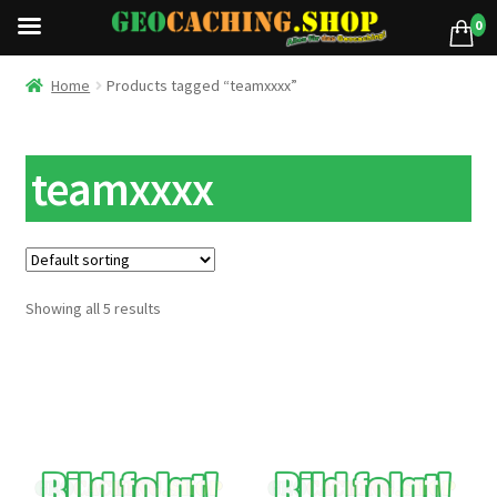
0
Home
Products tagged “teamxxxx”
teamxxxx
Showing all 5 results