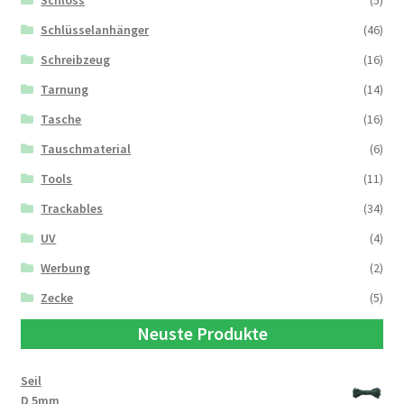
Schloss
(5)
Schlüsselanhänger
(46)
Schreibzeug
(16)
Tarnung
(14)
Tasche
(16)
Tauschmaterial
(6)
Tools
(11)
Trackables
(34)
UV
(4)
Werbung
(2)
Zecke
(5)
Neuste Produkte
Seil
D 5mm